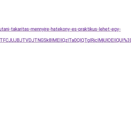
-utani-takaritas-mennyire-hatekony-es-praktikus-lehet-egy-
JTFCJUJBJTVDJTNGSk8lMEIlQzlTa0QlQTglRjclMjUlOEIlQU