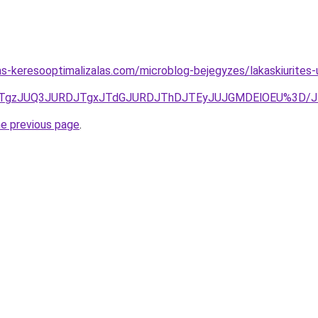
jas-keresooptimalizalas.com/microblog-bejegyzes/lakaskiurites
QxJTgzJUQ3JURDJTgxJTdGJURDJThDJTEyJUJGMDElOEU%3D/
he previous page
.