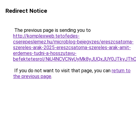
Redirect Notice
The previous page is sending you to
http://komplexweb.tetofedes-
cserepeslemez.hu/microblog-bejegyzes/ereszcsatorna-
szereles-arak-2025-ereszcsatorna-szereles-arak-amit-
erdemes-tudni-a-hosszutavu-
befektetesrol/NiU4NCVCNyUyMk8yJUQxJUY0JTkyJT
If you do not want to visit that page, you can
return to
the previous page
.