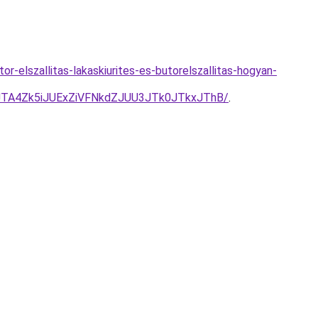
r-elszallitas-lakaskiurites-es-butorelszallitas-hogyan-
JTA4Zk5iJUExZiVFNkdZJUU3JTk0JTkxJThB/
.