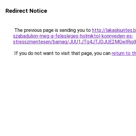
Redirect Notice
The previous page is sending you to
http://lakaskiurites
szabaduljon-meg-a-felesleges-holmiktol-konnyeden-es-
stresszmentesen/barnag/JUU1JTg4JTJDJUE2MGwlRj
If you do not want to visit that page, you can
return to t