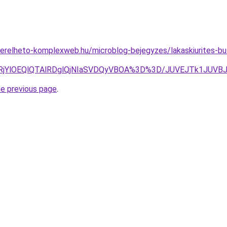
.berelheto-komplexweb.hu/microblog-bejegyzes/lakaskiurites-buto
glRjYlOEQlQTAlRDglQjNIaSVDQyVBOA%3D%3D/JUVEJTk1JUVB
he previous page
.