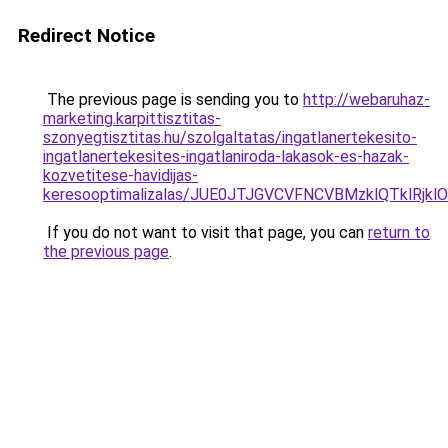
Redirect Notice
The previous page is sending you to
http://webaruhaz-
marketing.karpittisztitas-
szonyegtisztitas.hu/szolgaltatas/ingatlanertekesito-
ingatlanertekesites-ingatlaniroda-lakasok-es-hazak-
kozvetitese-havidijas-
keresooptimalizalas/JUE0JTJGVCVFNCVBMzklQTklRj
If you do not want to visit that page, you can
return to
the previous page
.