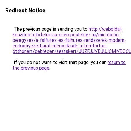
Redirect Notice
The previous page is sending you to
http://weboldal-
keszites.tetofelujitas-cserepeslemez.hu/microblog-
bejegyzes/a-falfutes-es-falhutes-rendszerek-modern-
es-kornyezetbarat-megoldasok-a-komfortos-
otthonert/debrecen/sestakert/JUZFJUVBJUJCMiV
If you do not want to visit that page, you can
return to
the previous page
.