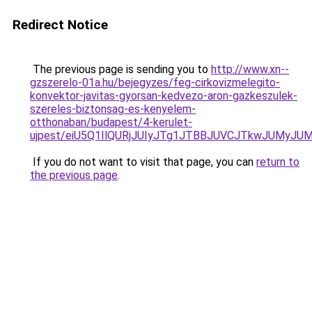
Redirect Notice
The previous page is sending you to
http://www.xn--
gzszerelo-01a.hu/bejegyzes/feg-cirkovizmelegito-
konvektor-javitas-gyorsan-kedvezo-aron-gazkeszulek-
szereles-biztonsag-es-kenyelem-
otthonaban/budapest/4-kerulet-
ujpest/eiU5Q1IlQURjJUIyJTg1JTBBJUVCJTkwJUMy
If you do not want to visit that page, you can
return to
the previous page
.